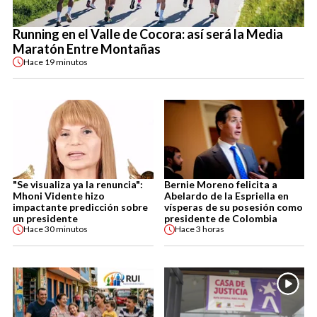
Running en el Valle de Cocora: así será la Media
Maratón Entre Montañas
Hace
19 minutos
"Se visualiza ya la renuncia":
Bernie Moreno felicita a
Mhoni Vidente hizo
Abelardo de la Espriella en
impactante predicción sobre
vísperas de su posesión como
un presidente
presidente de Colombia
Hace
30 minutos
Hace
3 horas