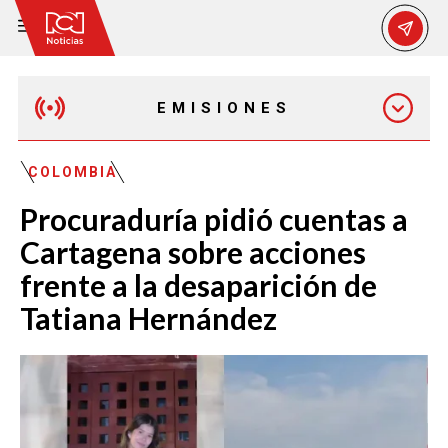
EMISIONES
MAÑANA EXPRESS
COLOMBIA
Procuraduría pidió cuentas a
EMISIÓN 12:30 PM
Cartagena sobre acciones
frente a la desaparición de
EMISIÓN 7:00 PM
Tatiana Hernández
EMISIÓN 11:30 PM