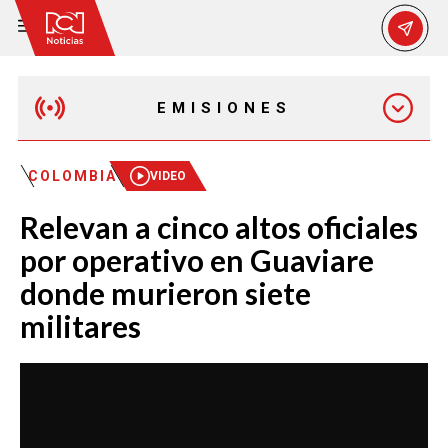
EMISIONES
MAÑANA EXPRESS
COLOMBIA
VIDEO
Relevan a cinco altos oficiales
EMISIÓN 12:30 PM
por operativo en Guaviare
donde murieron siete
EMISIÓN 7:00 PM
militares
EMISIÓN 11:30 PM