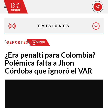
EMISIONES
MAÑANA EXPRESS
DEPORTES
VIDEO
¿Era penalti para Colombia?
EMISIÓN 12:30 PM
Polémica falta a Jhon
Córdoba que ignoró el VAR
EMISIÓN 7:00 PM
EMISIÓN 11:30 PM