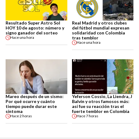
Resultado Super Astro Sol
Real Madrid y otros clubes
HOY 10 de agosto: número y
del fútbol mundial expresan
signo ganador del sorteo
solidaridad con Colombia
tras temblor
Hace
una hora
Hace
una hora
Mareo después de un sismo:
Yeferson Cossio, La Liendra, J
Por qué ocurre y cuánto
Balvin y otros famosos más:
tiempo puede durar este
así fue su reacción tras el
síntoma
fuerte temblor en Colombia
Hace
2 horas
Hace
7 horas