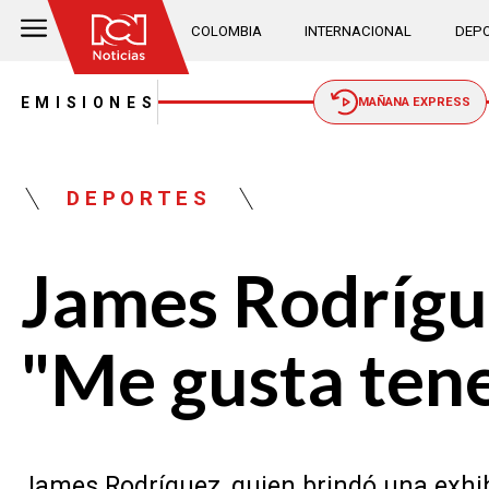
COLOMBIA
INTERNACIONAL
DEPO
EMISIONES
MAÑANA EXPRESS
DEPORTES
James Rodrígue
"Me gusta tene
James Rodríguez, quien brindó una exhi