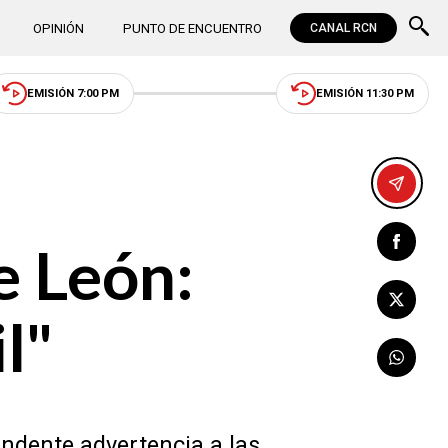
OPINIÓN
PUNTO DE ENCUENTRO
CANAL RCN
EMISIÓN 7:00 PM
EMISIÓN 11:30 PM
e León:
l"
ndente advertencia a las