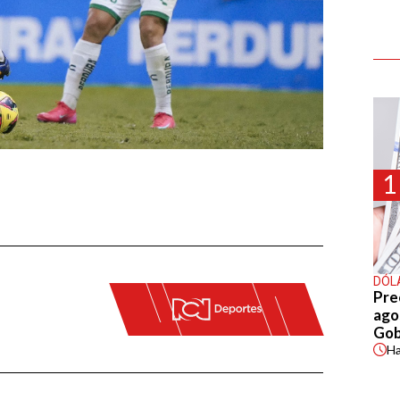
1
DÓL
Pre
agos
Gob
H