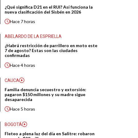
¿Qué significa D21 en el RUI? Así funciona la
nueva clasificación del Sisbén en 2026
Hace
7 horas
ABELARDO DE LA ESPRIELLA
¿Habrá restricción de parrillero en moto este
7 de agosto? Estas son las ciudades
confirmadas
Hace
4 horas
CAUCA
Familia denuncia secuestro y extorsión:
pagaron $150 millones y su madre sigue
desaparecida
Hace
5 horas
BOGOTÁ
Fleteo a plena luz del día en Salitre: robaron