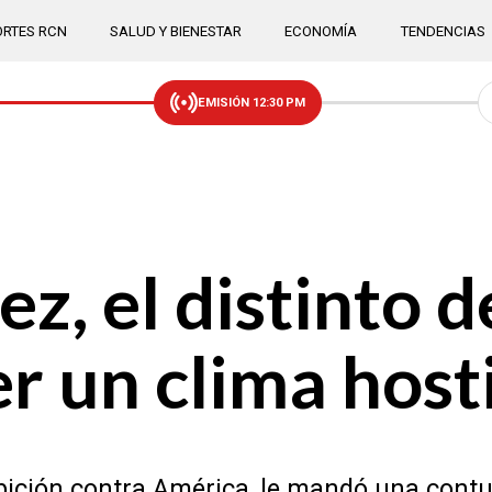
RTES RCN
SALUD Y BIENESTAR
ECONOMÍA
TENDENCIAS
EMISIÓN 12:30 PM
z, el distinto d
r un clima hosti
bición contra América, le mandó una contu