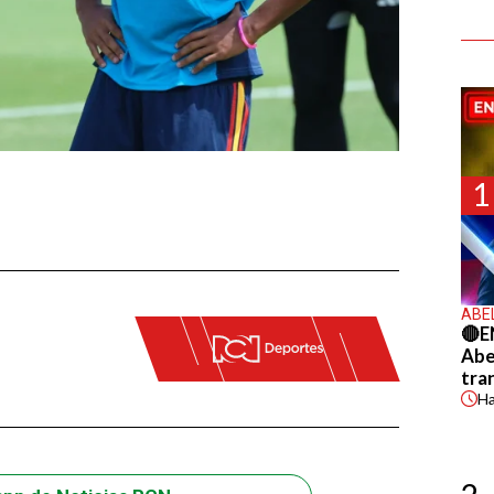
1
ABE
🔴E
Abel
tra
H