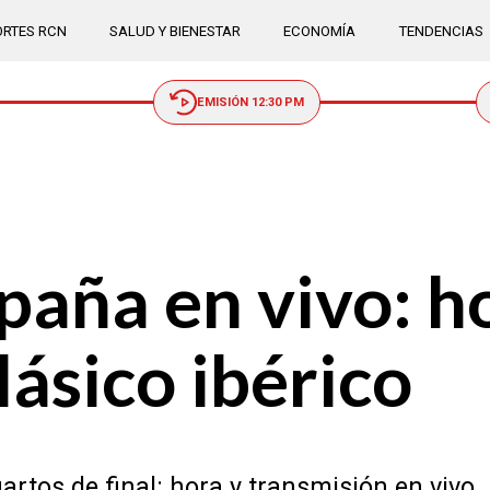
RTES RCN
SALUD Y BIENESTAR
ECONOMÍA
TENDENCIAS
EMISIÓN 12:30 PM
paña en vivo: h
lásico ibérico
artos de final: hora y transmisión en vivo.