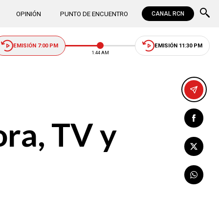
OPINIÓN
PUNTO DE ENCUENTRO
CANAL RCN
EMISIÓN 7:00 PM
EMISIÓN 11:30 PM
1:44 AM
ora, TV y