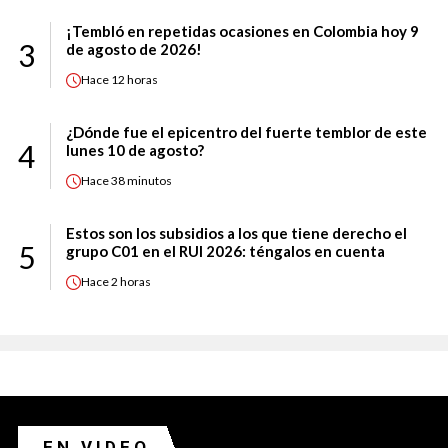
¡Tembló en repetidas ocasiones en Colombia hoy 9
3
de agosto de 2026!
Hace
12 horas
¿Dónde fue el epicentro del fuerte temblor de este
4
lunes 10 de agosto?
Hace
38 minutos
Estos son los subsidios a los que tiene derecho el
5
grupo C01 en el RUI 2026: téngalos en cuenta
Hace
2 horas
EN VIDEO