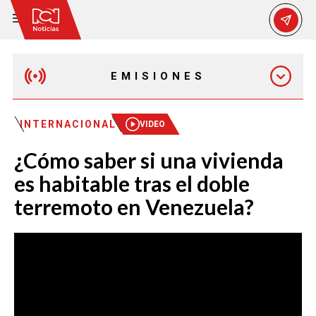
EMISIONES
MAÑANA EXPRESS
INTERNACIONAL
VIDEO
¿Cómo saber si una vivienda
EMISIÓN 12:30 PM
es habitable tras el doble
terremoto en Venezuela?
EMISIÓN 7:00 PM
EMISIÓN 11:30 PM