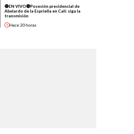
🔴EN VIVO🔴Posesión presidencial de
Abelardo de la Espriella en Cali: siga la
transmisión
Hace
20 horas