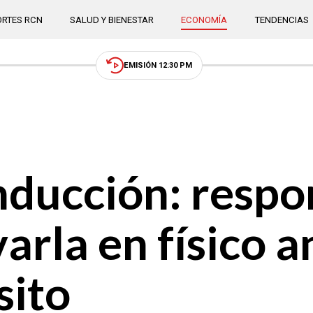
RTES RCN
SALUD Y BIENESTAR
ECONOMÍA
TENDENCIAS
EMISIÓN 12:30 PM
nducción: respo
varla en físico 
sito