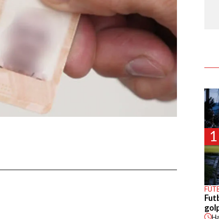
1
FÚT
Fut
gol
H