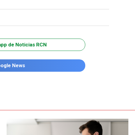
app de Noticias RCN
oogle News