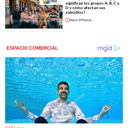
significan los grupos A, B, C y
D y cómo afectan sus
subsidios?
Hace
19 horas