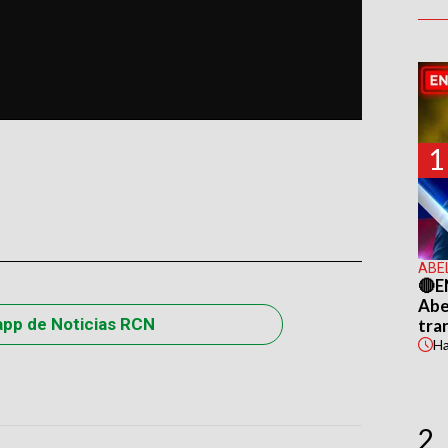
1
ABE
🔴E
Abel
app de Noticias RCN
tra
H
2