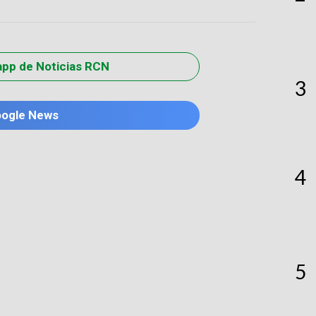
app de Noticias RCN
3
oogle News
4
5