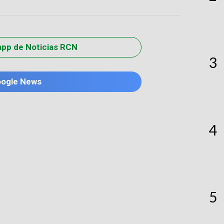
app de Noticias RCN
3
oogle News
4
5