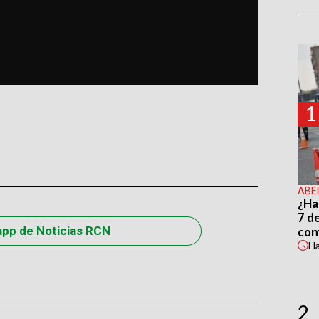
1
ABE
¿Ha
7 d
app de Noticias RCN
con
H
2