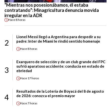
“Mientras nos posesionábamos, él estaba
contratando”: Minagricultura denuncia movida
irregular en la ADR
Hace
8 horas
Lionel Messi llegó a Argentina para despedir a su
2
padre: Inter de Miami le rindió sentido homenaje
Hace
8 horas
Exarquero de selección y de un club grande del FPC
sufrió aparatoso accidente: conducía en estado de
3
ebriedad
Hace
17 horas
Resultados de la Lotería de Boyacá del 8 de agosto
4
de 2026: conozca el premio mayor
Hace
7 horas