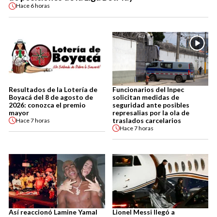
Hace
6 horas
Resultados de la Lotería de
Funcionarios del Inpec
Boyacá del 8 de agosto de
solicitan medidas de
2026: conozca el premio
seguridad ante posibles
mayor
represalias por la ola de
traslados carcelarios
Hace
7 horas
Hace
7 horas
Así reaccionó Lamine Yamal
Lionel Messi llegó a