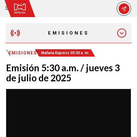
EMISIONES
MAÑANA EXPRESS
EMISIONES
Mañana Express 05:30 a. m.
Emisión 5:30 a.m. / jueves 3
EMISIÓN 12:30 PM
de julio de 2025
EMISIÓN 7:00 PM
EMISIÓN 11:30 PM