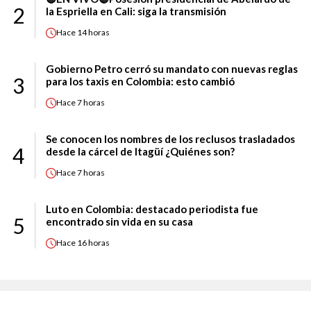
2
la Espriella en Cali: siga la transmisión
Hace
14 horas
Gobierno Petro cerró su mandato con nuevas reglas
3
para los taxis en Colombia: esto cambió
Hace
7 horas
Se conocen los nombres de los reclusos trasladados
4
desde la cárcel de Itagüí ¿Quiénes son?
Hace
7 horas
Luto en Colombia: destacado periodista fue
5
encontrado sin vida en su casa
Hace
16 horas