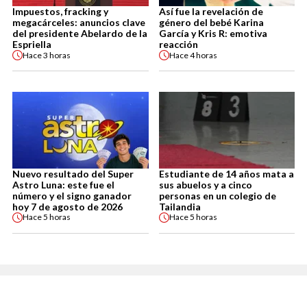
Impuestos, fracking y
Así fue la revelación de
megacárceles: anuncios clave
género del bebé Karina
del presidente Abelardo de la
García y Kris R: emotiva
Espriella
reacción
Hace
3 horas
Hace
4 horas
Nuevo resultado del Super
Estudiante de 14 años mata a
Astro Luna: este fue el
sus abuelos y a cinco
número y el signo ganador
personas en un colegio de
hoy 7 de agosto de 2026
Tailandia
Hace
5 horas
Hace
5 horas