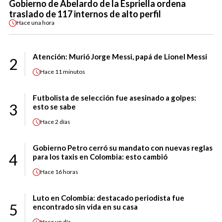
Gobierno de Abelardo de la Espriella ordena
traslado de 117 internos de alto perfil
Hace
una hora
Atención: Murió Jorge Messi, papá de Lionel Messi
2
Hace
11 minutos
Futbolista de selección fue asesinado a golpes:
3
esto se sabe
Hace
2 días
Gobierno Petro cerró su mandato con nuevas reglas
4
para los taxis en Colombia: esto cambió
Hace
16 horas
Luto en Colombia: destacado periodista fue
5
encontrado sin vida en su casa
Hace
un día