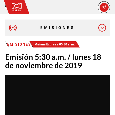
EMISIONES
EMISIÓN 12:30 PM
EMISIONES
Mañana Express 05:30 a. m.
Emisión 5:30 a.m. / lunes 18
EMISIÓN 7:00 PM
de noviembre de 2019