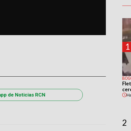
1
BOG
Flet
cer
app de Noticias RCN
H
2