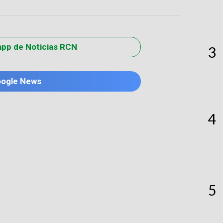
app de Noticias RCN
3
oogle News
4
5