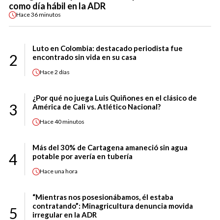
como día hábil en la ADR
Hace
36 minutos
Luto en Colombia: destacado periodista fue
2
encontrado sin vida en su casa
Hace
2 días
¿Por qué no juega Luis Quiñones en el clásico de
3
América de Cali vs. Atlético Nacional?
Hace
40 minutos
Más del 30% de Cartagena amaneció sin agua
4
potable por avería en tubería
Hace
una hora
“Mientras nos posesionábamos, él estaba
contratando”: Minagricultura denuncia movida
5
irregular en la ADR