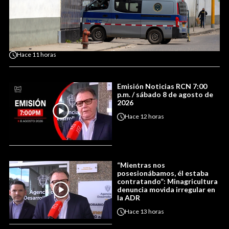
Hace
11 horas
Emisión Noticias RCN 7:00
p.m. / sábado 8 de agosto de
2026
Hace
12 horas
“Mientras nos
posesionábamos, él estaba
contratando”: Minagricultura
denuncia movida irregular en
la ADR
Hace
13 horas