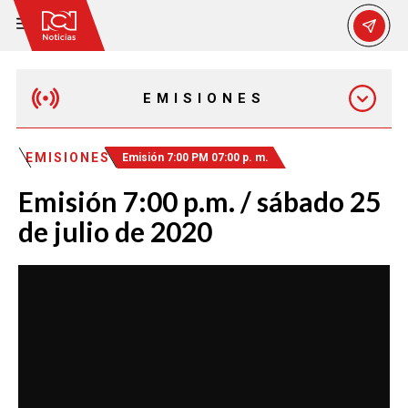
EMISIONES
MAÑANA EXPRESS
EMISIONES
Emisión 7:00 PM 07:00 p. m.
Emisión 7:00 p.m. / sábado 25
EMISIÓN 12:30 PM
de julio de 2020
EMISIÓN 7:00 PM
EMISIÓN 11:30 PM