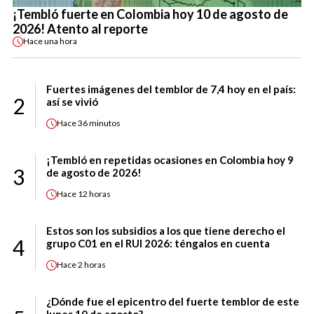
¡Tembló fuerte en Colombia hoy 10 de agosto de
2026! Atento al reporte
Hace
una hora
Fuertes imágenes del temblor de 7,4 hoy en el país:
2
así se vivió
Hace
36 minutos
¡Tembló en repetidas ocasiones en Colombia hoy 9
3
de agosto de 2026!
Hace
12 horas
Estos son los subsidios a los que tiene derecho el
4
grupo C01 en el RUI 2026: téngalos en cuenta
Hace
2 horas
¿Dónde fue el epicentro del fuerte temblor de este
lunes 10 de agosto?