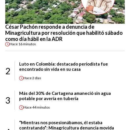
César Pachón responde a denuncia de
Minagricultura por resolución que habilitó sábado
como día hábil en la ADR
Hace
16 minutos
Luto en Colombia: destacado periodista fue
2
encontrado sin vida en su casa
Hace
2 días
Más del 30% de Cartagena amaneció sin agua
3
potable por avería en tubería
Hace
44 minutos
“Mientras nos posesionábamos, él estaba
contratando”: Minagricultura denuncia movida