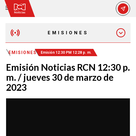
EMISIONES
MAÑANA EXPRESS
EMISIONES
Emisión 12:30 PM 12:28 p. m.
Emisión Noticias RCN 12:30 p.
EMISIÓN 12:30 PM
m. / jueves 30 de marzo de
2023
EMISIÓN 7:00 PM
EMISIÓN 11:30 PM