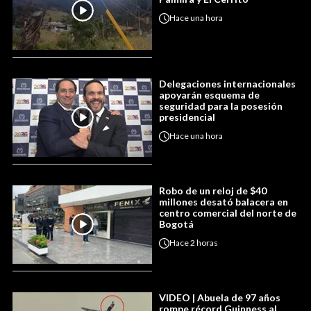
Hace
una hora
Delegaciones internacionales
apoyarán esquema de
seguridad para la posesión
presidencial
Hace
una hora
Robo de un reloj de $40
millones desató balacera en
centro comercial del norte de
Bogotá
Hace
2 horas
VIDEO | Abuela de 97 años
rompe récord Guinness al