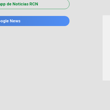
app de Noticias RCN
oogle News