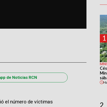
1
MIN
Cés
Min
app de Noticias RCN
sáb
H
bió el número de víctimas
2