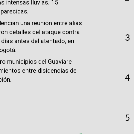
s intensas lluvias. 15
parecidas.
encian una reunión entre alias
on detalles del ataque contra
3
 días antes del atentado, en
Bogotá.
ro municipios del Guaviare
ientos entre disidencias de
4
ción.
5