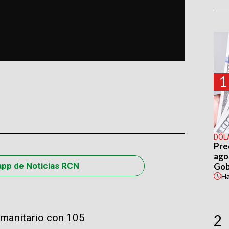
1
DÓL
Pre
agos
app de Noticias RCN
Gob
H
umanitario con 105
2