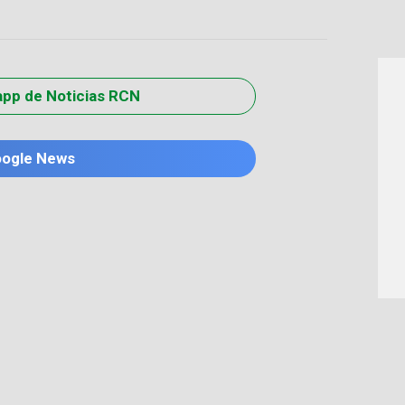
app de Noticias RCN
oogle News