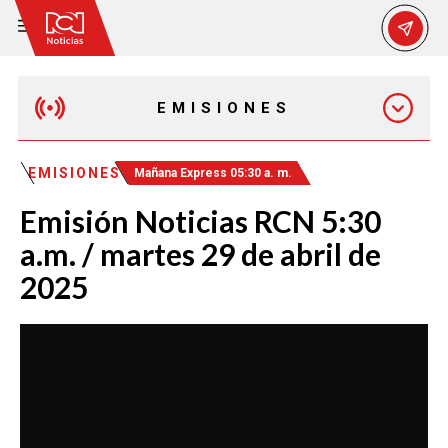
EMISIONES
EMISIÓN 12:30 PM
EMISIONES
Mañana Express 05:30 a. m.
Emisión Noticias RCN 5:30
EMISIÓN 7:00 PM
a.m. / martes 29 de abril de
2025