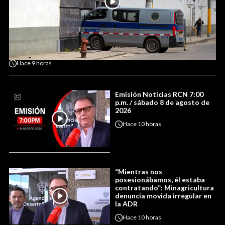
Hace
9 horas
Emisión Noticias RCN 7:00
p.m. / sábado 8 de agosto de
2026
Hace
10 horas
“Mientras nos
posesionábamos, él estaba
contratando”: Minagricultura
denuncia movida irregular en
la ADR
Hace
10 horas