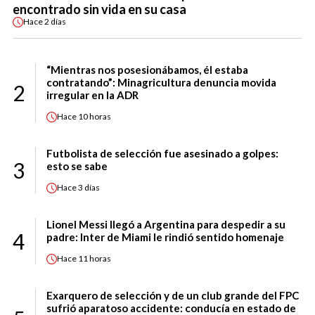
encontrado sin vida en su casa
Hace
2 días
“Mientras nos posesionábamos, él estaba
contratando”: Minagricultura denuncia movida
2
irregular en la ADR
Hace
10 horas
Futbolista de selección fue asesinado a golpes:
3
esto se sabe
Hace
3 días
Lionel Messi llegó a Argentina para despedir a su
4
padre: Inter de Miami le rindió sentido homenaje
Hace
11 horas
Exarquero de selección y de un club grande del FPC
sufrió aparatoso accidente: conducía en estado de