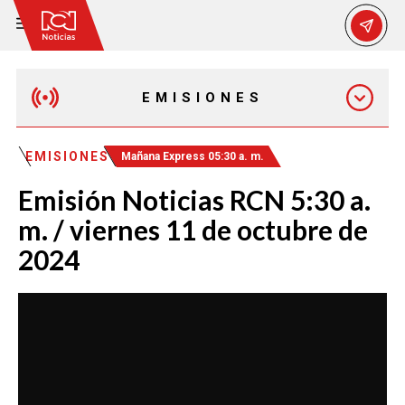
EMISIONES
MAÑANA EXPRESS
EMISIONES
Mañana Express 05:30 a. m.
Emisión Noticias RCN 5:30 a.
EMISIÓN 12:30 PM
m. / viernes 11 de octubre de
2024
EMISIÓN 7:00 PM
EMISIÓN 11:30 PM