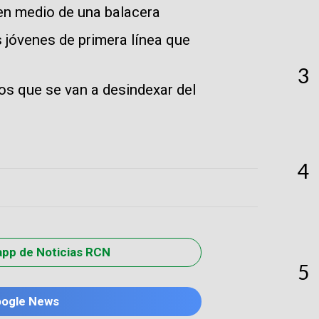
 en medio de una balacera
s jóvenes de primera línea que
3
os que se van a desindexar del
4
app de Noticias RCN
5
oogle News