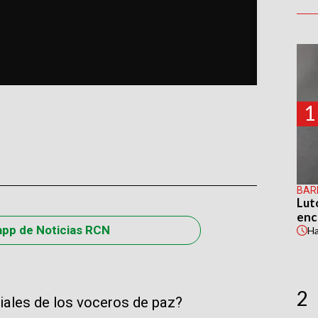
1
BAR
Lut
enc
app de Noticias RCN
H
2
iales de los voceros de paz?