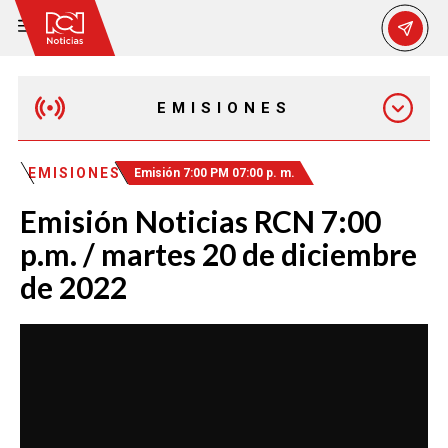
EMISIONES
EMISIÓN 12:30 PM
EMISIONES
Emisión 7:00 PM 07:00 p. m.
Emisión Noticias RCN 7:00
EMISIÓN 7:00 PM
p.m. / martes 20 de diciembre
de 2022