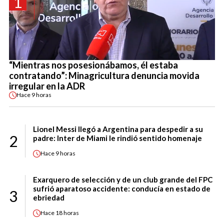
1
“Mientras nos posesionábamos, él estaba
contratando”: Minagricultura denuncia movida
irregular en la ADR
Hace
9 horas
Lionel Messi llegó a Argentina para despedir a su
2
padre: Inter de Miami le rindió sentido homenaje
Hace
9 horas
Exarquero de selección y de un club grande del FPC
sufrió aparatoso accidente: conducía en estado de
3
ebriedad
Hace
18 horas