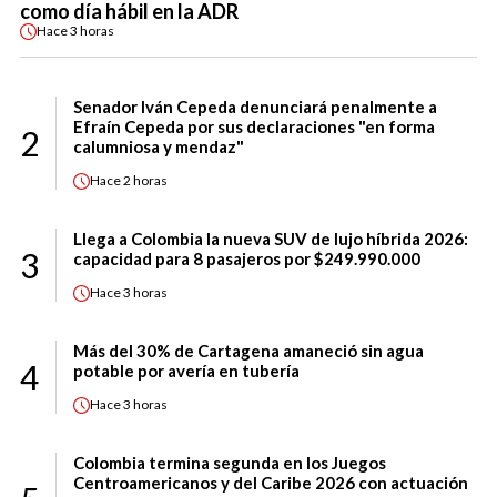
como día hábil en la ADR
Hace
3 horas
Senador Iván Cepeda denunciará penalmente a
Efraín Cepeda por sus declaraciones "en forma
2
calumniosa y mendaz"
Hace
2 horas
Llega a Colombia la nueva SUV de lujo híbrida 2026:
3
capacidad para 8 pasajeros por $249.990.000
Hace
3 horas
Más del 30% de Cartagena amaneció sin agua
4
potable por avería en tubería
Hace
3 horas
Colombia termina segunda en los Juegos
Centroamericanos y del Caribe 2026 con actuación