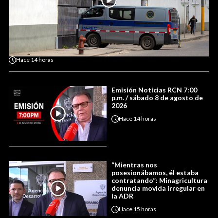
Hace
14 horas
Emisión Noticias RCN 7:00
p.m. / sábado 8 de agosto de
2026
Hace
14 horas
“Mientras nos
posesionábamos, él estaba
contratando”: Minagricultura
denuncia movida irregular en
la ADR
Hace
15 horas