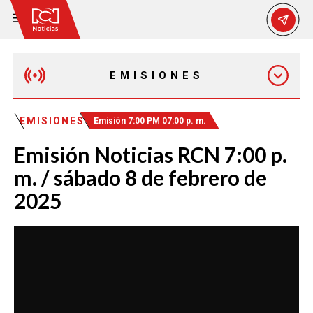
EMISIONES
MAÑANA EXPRESS
EMISIONES
Emisión 7:00 PM 07:00 p. m.
Emisión Noticias RCN 7:00 p.
EMISIÓN 12:30 PM
m. / sábado 8 de febrero de
2025
EMISIÓN 7:00 PM
EMISIÓN 11:30 PM