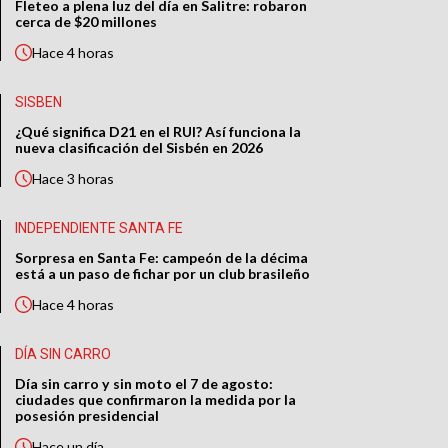
Fleteo a plena luz del día en Salitre: robaron
cerca de $20 millones
Hace
4 horas
SISBEN
¿Qué significa D21 en el RUI? Así funciona la
nueva clasificación del Sisbén en 2026
Hace
3 horas
INDEPENDIENTE SANTA FE
Sorpresa en Santa Fe: campeón de la décima
está a un paso de fichar por un club brasileño
Hace
4 horas
DÍA SIN CARRO
Día sin carro y sin moto el 7 de agosto:
ciudades que confirmaron la medida por la
posesión presidencial
Hace
un día