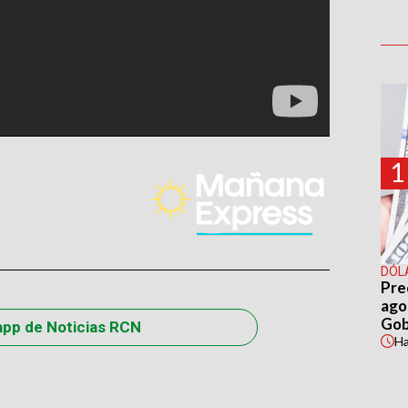
1
DÓL
Pre
agos
Gob
app de Noticias RCN
H