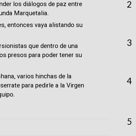
2
der los diálogos de paz entre
gunda Marquetalia.
s, entonces vaya alistando su
3
rsionistas que dentro de una
os presos para poder tener su
Ghana, varios hinchas de la
4
errate para pedirle a la Virgen
quipo.
5