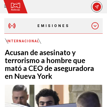
EMISIONES
MAÑANA EXPRESS
INTERNACIONAL
Acusan de asesinato y
EMISIÓN 12:30 PM
terrorismo a hombre que
mató a CEO de aseguradora
EMISIÓN 7:00 PM
en Nueva York
EMISIÓN 11:30 PM