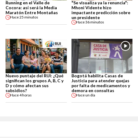
Running en el Valle de
"Se visualiza ya la renuncia":
Cocora: así será la Media
Mhoni Vidente hizo
Maratón Entre Montañas
impactante predicción sobre
un presidente
Hace
25 minutos
Hace
36 minutos
Nuevo puntaje del RUI: ¿Qué
Bogotá habilita Casas de
significan los grupos A, B, C y
Justicia para atender quejas
D y cómo afectan sus
por falta de medicamentos y
subsidios?
demora en consultas
Hace
4 horas
Hace
un día