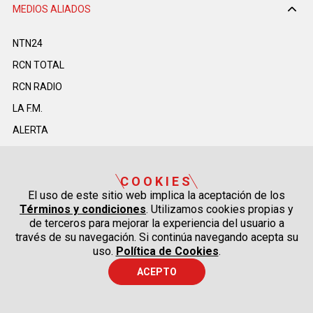
MEDIOS ALIADOS
NTN24
RCN TOTAL
RCN RADIO
LA F.M.
ALERTA
DEPORTES RCN
LA MEGA
COOKIES
El uso de este sitio web implica la aceptación de los
TDT
Términos y condiciones
. Utilizamos cookies propias y
LA REPÚBLICA
de terceros para mejorar la experiencia del usuario a
través de su navegación. Si continúa navegando acepta su
ASUNTOS LEGALES
uso.
Política de Cookies
.
AGRONEGOCIOS
ACEPTO
NUESTROS PORTALES