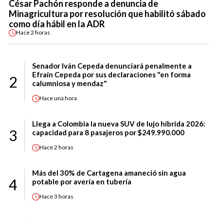
César Pachón responde a denuncia de
Minagricultura por resolución que habilitó sábado
como día hábil en la ADR
Hace
2 horas
Senador Iván Cepeda denunciará penalmente a
Efraín Cepeda por sus declaraciones "en forma
2
calumniosa y mendaz"
Hace
una hora
Llega a Colombia la nueva SUV de lujo híbrida 2026:
3
capacidad para 8 pasajeros por $249.990.000
Hace
2 horas
Más del 30% de Cartagena amaneció sin agua
4
potable por avería en tubería
Hace
3 horas