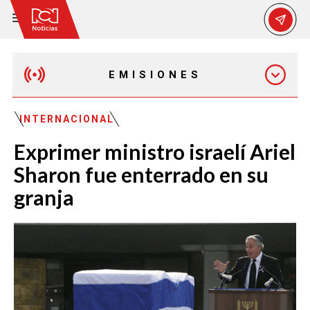
EMISIONES
EMISIÓN 12:30 PM
INTERNACIONAL
Exprimer ministro israelí Ariel
EMISIÓN 7:00 PM
Sharon fue enterrado en su
granja