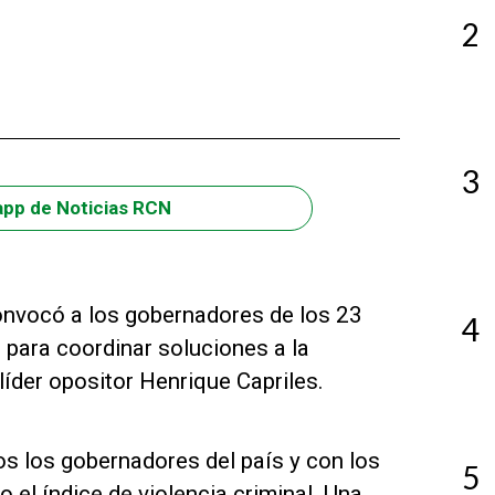
2
3
app de Noticias RCN
onvocó a los gobernadores de los 23
4
 para coordinar soluciones a la
 líder opositor Henrique Capriles.
os los gobernadores del país y con los
5
 el índice de violencia criminal. Una