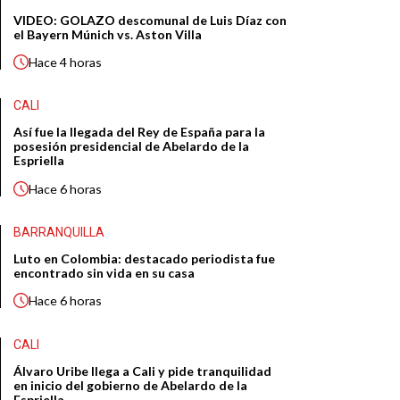
VIDEO: GOLAZO descomunal de Luis Díaz con
el Bayern Múnich vs. Aston Villa
Hace
4 horas
CALI
Así fue la llegada del Rey de España para la
posesión presidencial de Abelardo de la
Espriella
Hace
6 horas
BARRANQUILLA
Luto en Colombia: destacado periodista fue
encontrado sin vida en su casa
Hace
6 horas
CALI
Álvaro Uribe llega a Cali y pide tranquilidad
en inicio del gobierno de Abelardo de la
Espriella