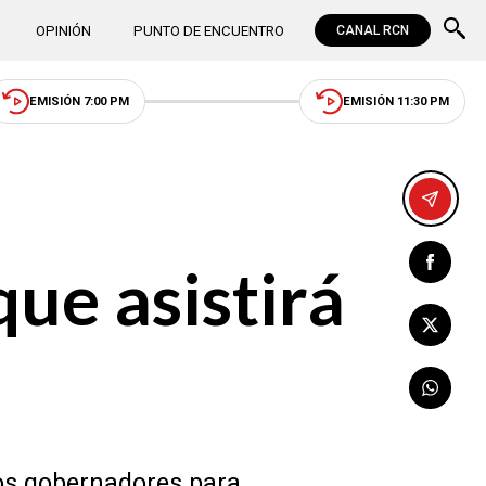
OPINIÓN
PUNTO DE ENCUENTRO
CANAL RCN
EMISIÓN 7:00 PM
EMISIÓN 11:30 PM
ue asistirá
 los gobernadores para