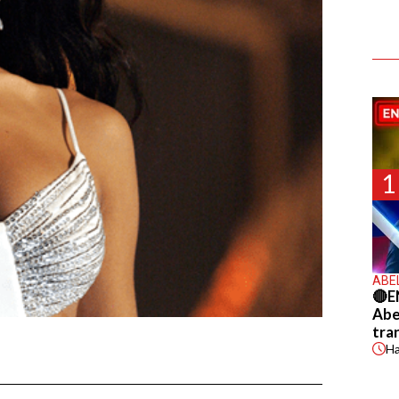
1
ABE
🔴E
Abel
tra
H