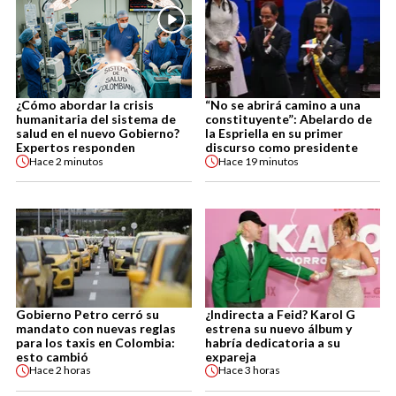
¿Cómo abordar la crisis
“No se abrirá camino a una
humanitaria del sistema de
constituyente”: Abelardo de
salud en el nuevo Gobierno?
la Espriella en su primer
Expertos responden
discurso como presidente
Hace
2 minutos
Hace
19 minutos
Gobierno Petro cerró su
¿Indirecta a Feid? Karol G
mandato con nuevas reglas
estrena su nuevo álbum y
para los taxis en Colombia:
habría dedicatoria a su
esto cambió
expareja
Hace
2 horas
Hace
3 horas