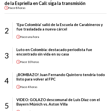
de la Espriella en Cali: siga la transmisión
Hace
8 horas
'Epa Colombia' salió de la Escuela de Carabineros y
2
fue trasladada a nueva cárcel
Hace
una hora
Luto en Colombia: destacado periodista fue
3
encontrado sin vida en su casa
Hace
10 horas
¡BOMBAZO! Juan Fernando Quintero tendría todo
4
listo para volver al FPC
Hace
4 horas
VIDEO: GOLAZO descomunal de Luis Díaz con el
5
Bayern Múnich vs. Aston Villa