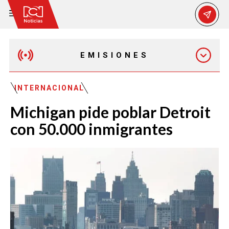
EMISIONES
MAÑANA EXPRESS
INTERNACIONAL
Michigan pide poblar Detroit
EMISIÓN 12:30 PM
con 50.000 inmigrantes
EMISIÓN 7:00 PM
EMISIÓN 11:30 PM