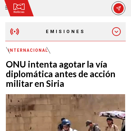
EMISIONES
EMISIÓN 12:30 PM
INTERNACIONAL
ONU intenta agotar la vía
EMISIÓN 7:00 PM
diplomática antes de acción
militar en Siria