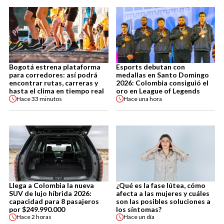
Bogotá estrena plataforma
Esports debutan con
para corredores: así podrá
medallas en Santo Domingo
encontrar rutas, carreras y
2026: Colombia consiguió el
hasta el clima en tiempo real
oro en League of Legends
Hace
33 minutos
Hace
una hora
Llega a Colombia la nueva
¿Qué es la fase lútea, cómo
SUV de lujo híbrida 2026:
afecta a las mujeres y cuáles
capacidad para 8 pasajeros
son las posibles soluciones a
por $249.990.000
los síntomas?
Hace
2 horas
Hace
un día