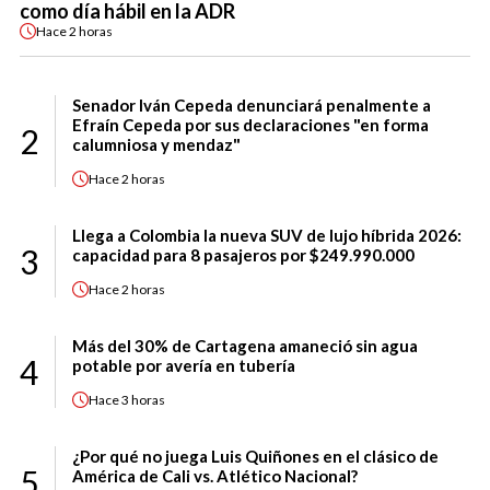
como día hábil en la ADR
Hace
2 horas
Senador Iván Cepeda denunciará penalmente a
Efraín Cepeda por sus declaraciones "en forma
2
calumniosa y mendaz"
Hace
2 horas
Llega a Colombia la nueva SUV de lujo híbrida 2026:
3
capacidad para 8 pasajeros por $249.990.000
Hace
2 horas
Más del 30% de Cartagena amaneció sin agua
4
potable por avería en tubería
Hace
3 horas
¿Por qué no juega Luis Quiñones en el clásico de
5
América de Cali vs. Atlético Nacional?