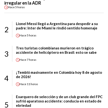
irregular en la ADR
Hace
5 horas
Lionel Messi llegó a Argentina para despedir a su
2
padre: Inter de Miami le rindió sentido homenaje
Hace
5 horas
Tres turistas colombianas murieron en trágico
3
accidente de helicóptero en Brasil: esto se sabe
Hace
7 horas
¡Tembló masivamente en Colombia hoy 8 de agosto
4
de 2026!
Hace
11 horas
Exarquero de selección y de un club grande del FPC
sufrió aparatoso accidente: conducía en estado de
5
ebriedad