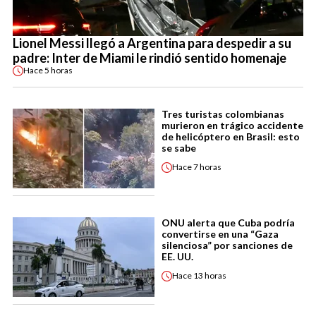
Lionel Messi llegó a Argentina para despedir a su
padre: Inter de Miami le rindió sentido homenaje
Hace
5 horas
Tres turistas colombianas
murieron en trágico accidente
de helicóptero en Brasil: esto
se sabe
Hace
7 horas
ONU alerta que Cuba podría
convertirse en una “Gaza
silenciosa” por sanciones de
EE. UU.
Hace
13 horas