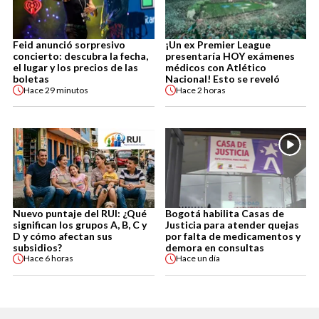
Feid anunció sorpresivo
¡Un ex Premier League
concierto: descubra la fecha,
presentaría HOY exámenes
el lugar y los precios de las
médicos con Atlético
boletas
Nacional! Esto se reveló
Hace
29 minutos
Hace
2 horas
Nuevo puntaje del RUI: ¿Qué
Bogotá habilita Casas de
significan los grupos A, B, C y
Justicia para atender quejas
D y cómo afectan sus
por falta de medicamentos y
subsidios?
demora en consultas
Hace
6 horas
Hace
un día