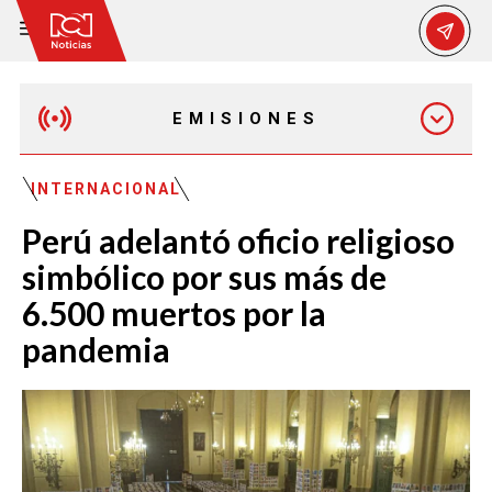
EMISIONES
MAÑANA EXPRESS
INTERNACIONAL
Perú adelantó oficio religioso
EMISIÓN 12:30 PM
simbólico por sus más de
6.500 muertos por la
EMISIÓN 7:00 PM
pandemia
EMISIÓN 11:30 PM