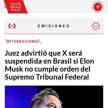
EMISIONES
MAÑANA EXPRESS
INTERNACIONAL
Juez advirtió que X será
EMISIÓN 12:30 PM
suspendida en Brasil si Elon
Musk no cumple orden del
EMISIÓN 7:00 PM
Supremo Tribunal Federal
EMISIÓN 11:30 PM