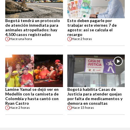
Bogotá tendrá un protocolo
Esto deben pagarle por
de atención inmediata para
trabajar este viernes 7 de
animales atropellados: hay
agosto: así se calcula el
4.500 casos registrados
recargo
Hace
una hora
Hace
2 horas
Lamine Yamal se dejó ver en
Bogotá habilita Casas de
Medellín con la camiseta de
Justicia para atender quejas
Colombia y hasta cantó con
por falta de medicamentos y
Ryan Castro
demora en consultas
Hace
2 horas
Hace
15 horas