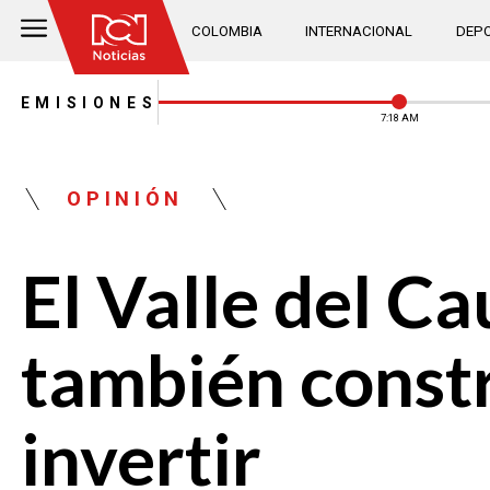
COLOMBIA
INTERNACIONAL
DEPO
EMISIONES
7:18 AM
OPINIÓN
El Valle del C
también const
invertir