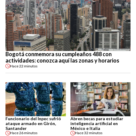
Bogotá conmemora su cumpleaños 488 con
actividades: conozca aquí las zonas y horarios
Hace
22 minutos
Funcionario del Inpec sufrió
Abren becas para estudiar
ataque armado en Girón,
inteligencia artificial en
Santander
México e Italia
Hace
26 minutos
Hace
32 minutos