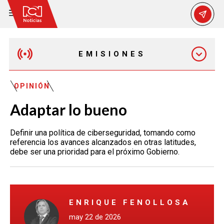
EMISIONES
MAÑANA EXPRESS
OPINIÓN
Adaptar lo bueno
EMISIÓN 12:30 PM
Definir una política de ciberseguridad, tomando como
referencia los avances alcanzados en otras latitudes,
EMISIÓN 7:00 PM
debe ser una prioridad para el próximo Gobierno.
EMISIÓN 11:30 PM
ENRIQUE FENOLLOSA
may 22 de 2026