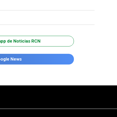
app de Noticias RCN
oogle News