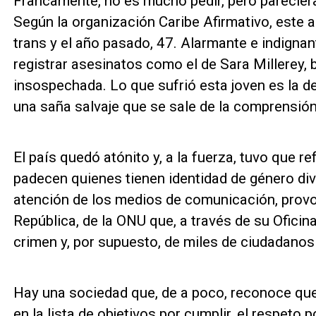
Francamente, no es mucho pedir, pero pareciera 
Según la organización Caribe Afirmativo, este
trans y el año pasado, 47. Alarmante e indignan
registrar asesinatos como el de Sara Millerey, 
insospechada. Lo que sufrió esta joven es la d
una saña salvaje que se sale de la comprensió
El país quedó atónito y, a la fuerza, tuvo que r
padecen quienes tienen identidad de género div
atención de los medios de comunicación, provoc
República, de la ONU que, a través de su Ofic
crimen y, por supuesto, de miles de ciudadanos
Hay una sociedad que, de a poco, reconoce que 
en la lista de objetivos por cumplir, el respeto 