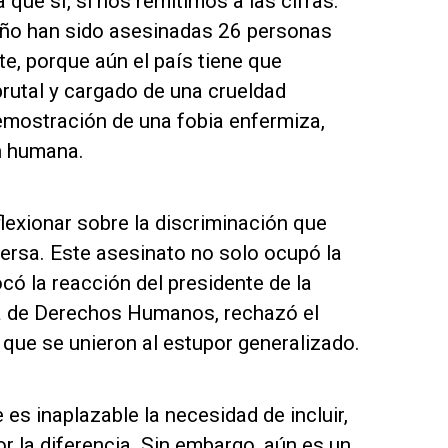
que sí, si nos remitimos a las cifras.
 año han sido asesinadas 26 personas
te, porque aún el país tiene que
brutal y cargado de una crueldad
emostración de una fobia enfermiza,
n humana.
eflexionar sobre la discriminación que
ersa. Este asesinato no solo ocupó la
ó la reacción del presidente de la
ina de Derechos Humanos, rechazó el
 que se unieron al estupor generalizado.
es inaplazable la necesidad de incluir,
por la diferencia. Sin embargo, aún es un