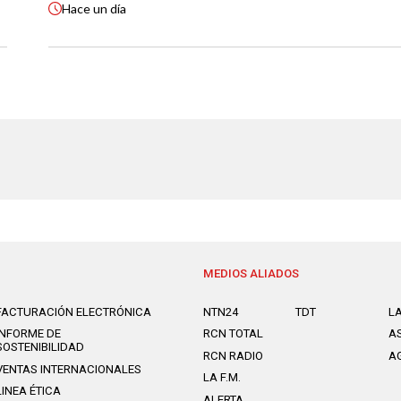
Hace
un día
MEDIOS ALIADOS
FACTURACIÓN ELECTRÓNICA
NTN24
TDT
L
INFORME DE
RCN TOTAL
A
SOSTENIBILIDAD
RCN RADIO
A
VENTAS INTERNACIONALES
LA F.M.
LINEA ÉTICA
ALERTA