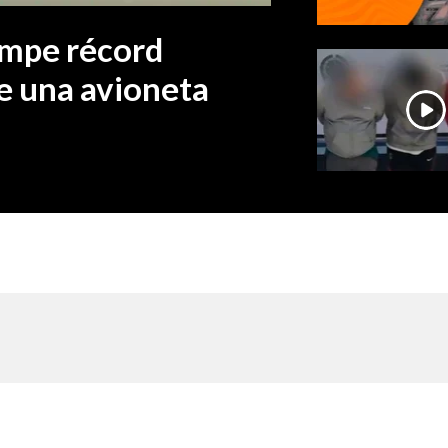
ompe récord
de una avioneta