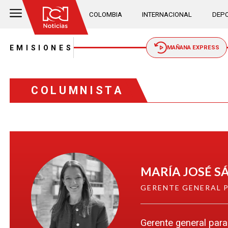
COLOMBIA
INTERNACIONAL
DEPO
EMISIONES
MAÑANA EXPRESS
COLUMNISTA
MARÍA JOSÉ S
GERENTE GENERAL P
Gerente general para