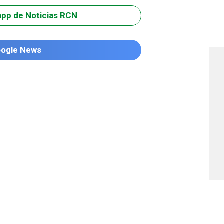
app de Noticias RCN
oogle News