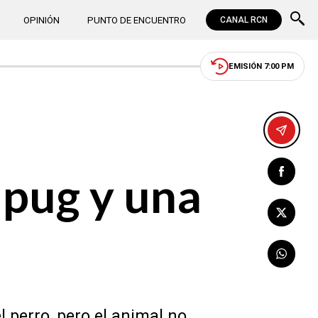
OPINIÓN
PUNTO DE ENCUENTRO
CANAL RCN
EMISIÓN 7:00 PM
 pug y una
l perro, pero el animal no