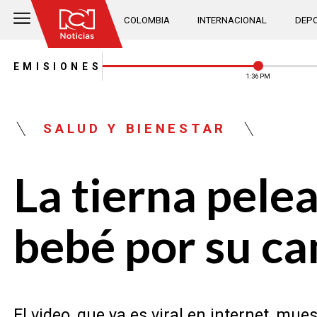
COLOMBIA
INTERNACIONAL
DEPO
EMISIONES
1:36 PM
SALUD Y BIENESTAR
La tierna pele
bebé por su c
El video, que ya es viral en internet, mu