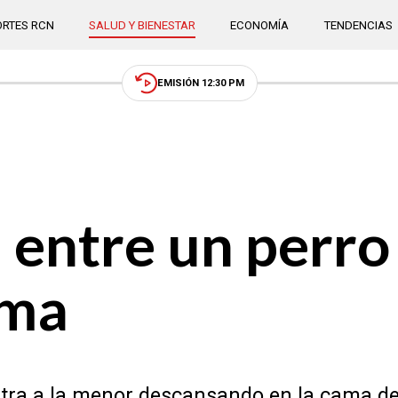
RTES RCN
SALUD Y BIENESTAR
ECONOMÍA
TENDENCIAS
EMISIÓN 12:30 PM
a entre un perro
ama
estra a la menor descansando en la cama de