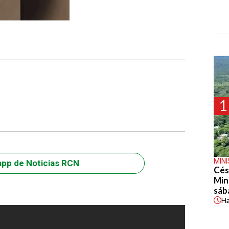
1
MIN
app de Noticias RCN
Cés
Min
sáb
H