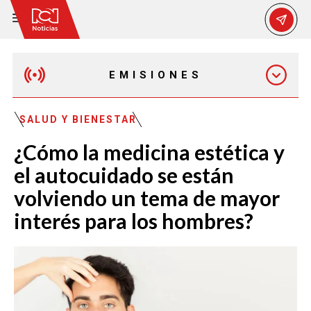
EMISIONES
MAÑANA EXPRESS
SALUD Y BIENESTAR
¿Cómo la medicina estética y
EMISIÓN 12:30 PM
el autocuidado se están
volviendo un tema de mayor
EMISIÓN 7:00 PM
interés para los hombres?
EMISIÓN 11:30 PM