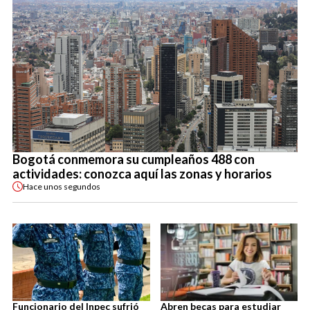
Bogotá conmemora su cumpleaños 488 con
actividades: conozca aquí las zonas y horarios
Hace
unos segundos
Funcionario del Inpec sufrió
Abren becas para estudiar