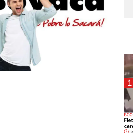
1
BOG
Flet
cer
H