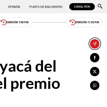
OPINIÓN
PUNTO DE ENCUENTRO
CANAL RCN
EMISIÓN 7:00 PM
EMISIÓN 11:30 PM
oyacá del
el premio