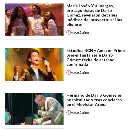
María José y Yuri Vargas,
protagonistas de Darío
Gómez, revelaron detalles
inéditos del proyecto: así las
eligieron
Hace
2 años
Estudios RCN y Amazon Prime
presentan la serie Darío
Gómez: fecha de estreno
confirmada
Hace
2 años
Hermano de Darío Gómez es
hospitalizado tras concierto
en el Movistar Arena
Hace
2 años