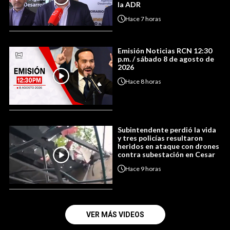
la ADR
Hace
7 horas
Emisión Noticias RCN 12:30
p.m. / sábado 8 de agosto de
2026
Hace
8 horas
Subintendente perdió la vida
y tres policías resultaron
heridos en ataque con drones
contra subestación en Cesar
Hace
9 horas
VER MÁS VIDEOS