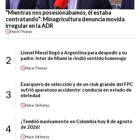
“Mientras nos posesionábamos, él estaba
contratando”: Minagricultura denuncia movida
irregular en la ADR
Hace
7 horas
Lionel Messi llegó a Argentina para despedir a su
2
padre: Inter de Miami le rindió sentido homenaje
Hace
7 horas
Exarquero de selección y de un club grande del FPC
sufrió aparatoso accidente: conducía en estado de
3
ebriedad
Hace
16 horas
¡Tembló masivamente en Colombia hoy 8 de agosto
4
de 2026!
Hace
14 horas