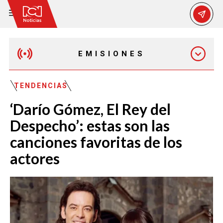
EMISIONES
MAÑANA EXPRESS
TENDENCIAS
‘Darío Gómez, El Rey del
EMISIÓN 12:30 PM
Despecho’: estas son las
canciones favoritas de los
EMISIÓN 7:00 PM
actores
EMISIÓN 11:30 PM