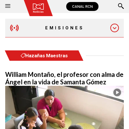
CANAL RCN
EMISIONES
MAÑANA EXPRESS
Hazañas Maestras
EMISIÓN 12:30 PM
William Montaño, el profesor con alma de
Ángel en la vida de Samanta Gómez
EMISIÓN 7:00 PM
EMISIÓN 11:30 PM