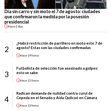
Día sin carro y sin moto el 7 de agosto: ciudades
que confirmaron la medida por la posesión
presidencial
Hace
2 días
¿Habrá restricción de parrillero en moto este 7 de
2
agosto? Estas son las ciudades confirmadas
Hace
19 horas
Futbolista de selección fue asesinado a golpes:
3
esto se sabe
Hace
15 horas
Radican demanda de nulidad contra curul de
4
Cepeda en el Senado y Aida Quilcué en Cámara
Hace
13 horas