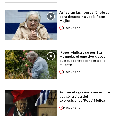
Así serán las honras fúnebres
para despedir a José 'Pepe'
Mujica
Hace
un año
'Pepe' Mujica y su perrita
Manuela: el emotivo deseo
que busca trascender de la
muerte
Hace
un año
Así fue el agresivo cáncer que
apagó la vida del
expresidente ‘Pepe’ Mujica
Hace
un año