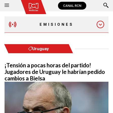
CANAL RCN
EMISIONES
MAÑANA EXPRESS
Uruguay
EMISIÓN 12:30 PM
¡Tensión a pocas horas del partido!
Jugadores de Uruguay le habrían pedido
EMISIÓN 7:00 PM
cambios a Bielsa
EMISIÓN 11:30 PM