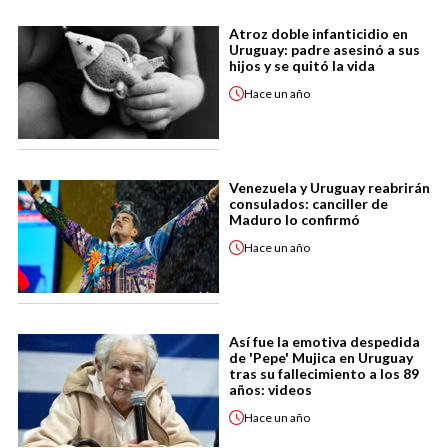
Atroz doble infanticidio en
Uruguay: padre asesinó a sus
hijos y se quitó la vida
Hace
un año
Venezuela y Uruguay reabrirán
consulados: canciller de
Maduro lo confirmó
Hace
un año
Así fue la emotiva despedida
de 'Pepe' Mujica en Uruguay
tras su fallecimiento a los 89
años: videos
Hace
un año