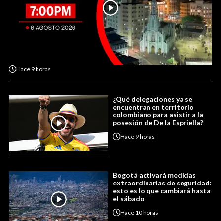
Hace
9 horas
¿Qué delegaciones ya se
encuentran en territorio
colombiano para asistir a la
posesión de De la Espriella?
Hace
9 horas
Bogotá activará medidas
extraordinarias de seguridad:
esto es lo que cambiará hasta
el sábado
Hace
10 horas