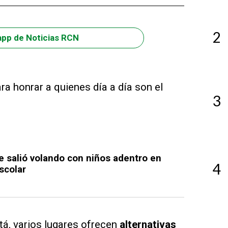
2
app de Noticias RCN
ra honrar a quienes día a día son el
3
ble salió volando con niños adentro en
4
scolar
á, varios lugares ofrecen
alternativas