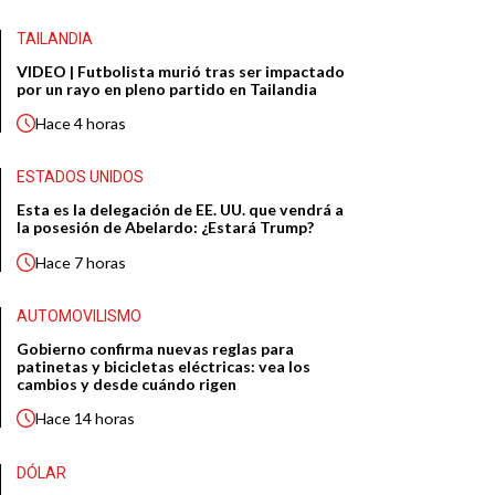
TAILANDIA
VIDEO | Futbolista murió tras ser impactado
por un rayo en pleno partido en Tailandia
Hace
4 horas
ESTADOS UNIDOS
Esta es la delegación de EE. UU. que vendrá a
la posesión de Abelardo: ¿Estará Trump?
Hace
7 horas
AUTOMOVILISMO
Gobierno confirma nuevas reglas para
patinetas y bicicletas eléctricas: vea los
cambios y desde cuándo rigen
Hace
14 horas
DÓLAR