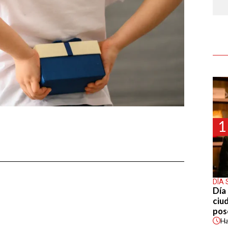
1
DÍA 
Día 
ciu
pos
H