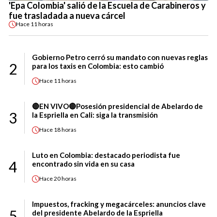
'Epa Colombia' salió de la Escuela de Carabineros y
fue trasladada a nueva cárcel
Hace
11 horas
Gobierno Petro cerró su mandato con nuevas reglas
2
para los taxis en Colombia: esto cambió
Hace
11 horas
🔴EN VIVO🔴Posesión presidencial de Abelardo de
3
la Espriella en Cali: siga la transmisión
Hace
18 horas
Luto en Colombia: destacado periodista fue
4
encontrado sin vida en su casa
Hace
20 horas
Impuestos, fracking y megacárceles: anuncios clave
5
del presidente Abelardo de la Espriella